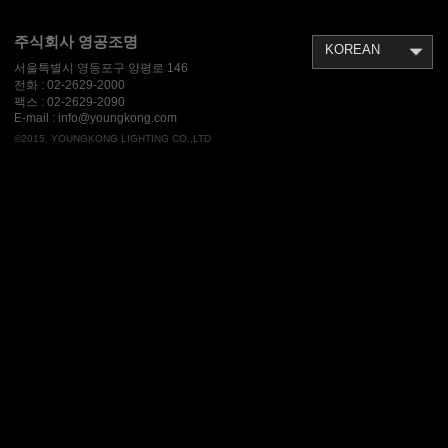
[기업뉴스] light+building Frankf
urt Germany 2026 후기
[기업뉴스] light+building Frankf
주식회사 영공조명
KOREAN
urt Germany 2026 참가
[보도자료] 영공조명, 폴스타 탑
서울특별시 영등포구 양평로 146
조명으로 스마트시티 조명 판 키운
전화 :
02-2629-2000
[보도자료] 영공조명, 조달 인증 2
다
팩스 :
02-2629-2090
관왕…LED 경관조명으로 해외 조
E-mail : info@youngkong.com
달시장 정조준
©2015. YOUNGKONG LIGHTING CO.,LTD