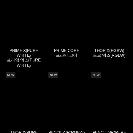
PRIME X(PURE
PRIME CORE
THOR X(RGBW)
WHITE)
프라임 코어
토르 엑스(RGBW)
프라임 엑스(PURE
WHITE)
NEW
NEW
NEW
THOR X(PURE
PENCIL AIR(RGBW)
PENCIL AIR(PURE