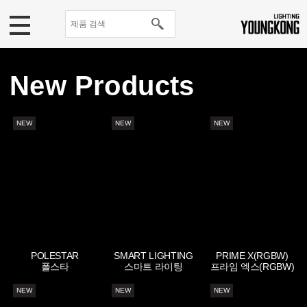
New Products
NEW
NEW
NEW
POLESTAR
SMART LIGHTING
PRIME X(RGBW)
폴스타
스마트 라이팅
프라임 엑스(RGBW)
NEW
NEW
NEW