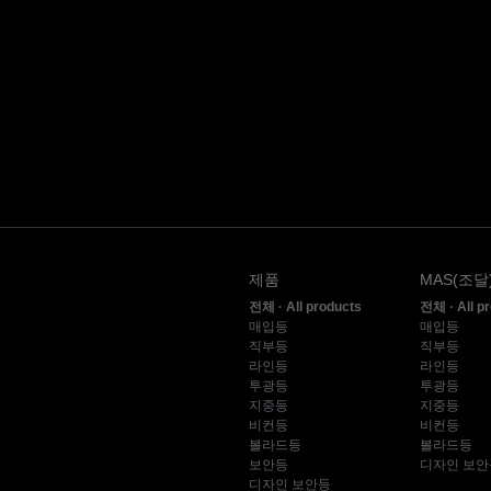
제품
MAS(조달
전체 · All products
전체 · All p
매입등
매입등
직부등
직부등
라인등
라인등
투광등
투광등
지중등
지중등
비컨등
비컨등
볼라드등
볼라드등
보안등
디자인 보안
디자인 보안등