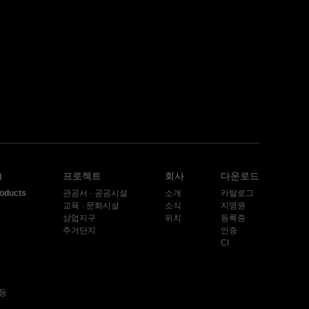
)
프로젝트
회사
다운로드
roducts
관공서 · 공공시설
소개
카탈로그
교육 · 문화시설
소식
지명원
상업지구
위치
등록증
주거단지
인증
CI
등