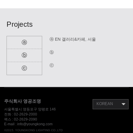
Projects
ⓐ EN 갤러리&카페, 서울
ⓐ
ⓑ
ⓑ
ⓒ
ⓒ
주식회사 영공조명
KOREAN
서울특별시 영등포구 양평로 146
전화 :
02-2629-2000
팩스 :
02-2629-2090
E-mail : info@youngkong.com
©2015. YOUNGKONG LIGHTING CO.,LTD